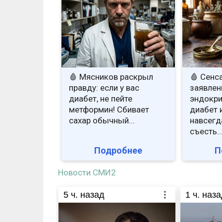
🩸 Мясников раскрыл
🩸 Сенс
правду: если у вас
заявлен
диабет, не пейте
эндокри
метформин! Сбивает
диабет 
сахар обычный...
навсегд
съесть..
Подробнее
П
Новости СМИ2
5
ч. назад
1
ч. наза