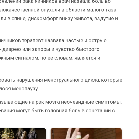
явлений рака яичников врач назвала боль во
злокачественной опухоли в области малого таза
и в спине, дискомфорт внизу живота, вздутие и
чников терапевт назвала частые и острые
 диарею или запоры и чувство быстрого
жным сигналом, по ее словам, является и
ровать нарушения менструального цикла, которые
юся менопаузу.
казывающие на рак мозга неочевидные симптомы.
вания могут быть головная боль в сочетании с