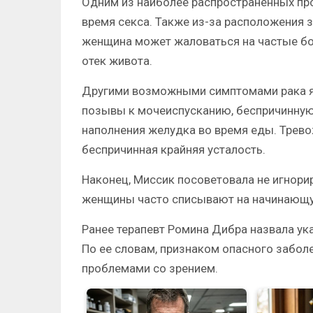
Одним из наиболее распространенных про
время секса. Также из-за расположения 
женщина может жаловаться на частые бол
отек живота.
Другими возможными симптомами рака яи
позывы к мочеиспусканию, беспричинную
наполнения желудка во время еды. Трево
беспричинная крайняя усталость.
Наконец, Миссик посоветовала не игнори
женщины часто списывают на начинающу
Ранее терапевт Ромина Дибра назвала у
По ее словам, признаком опасного заболе
проблемами со зрением.