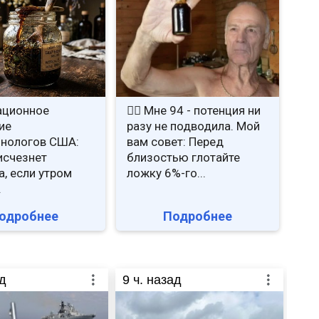
ационное
❤️‍🔥 Мне 94 - потенция ни
ие
разу не подводила. Мой
нологов США:
вам совет: Перед
исчезнет
близостью глотайте
а, если утром
ложку 6%-го...
.
одробнее
Подробнее
д
9
ч. назад