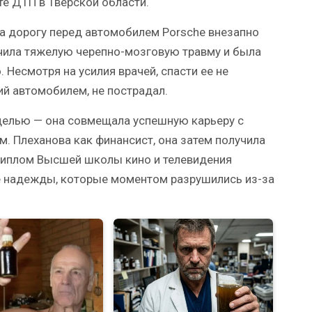
те ДТП в Тверской области.
на дорогу перед автомобилем Porsche внезапно
учила тяжелую черепно-мозговую травму и была
Несмотря на усилия врачей, спасти ее не
й автомобилем, не пострадал.
делью — она совмещала успешную карьеру с
. Плеханова как финансист, она затем получила
диплом Высшей школы кино и телевидения
е надежды, которые моментом разрушились из-за