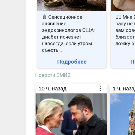
🩸 Сенсационное
❤️‍🔥 Мне
заявление
разу не
эндокринологов США:
вам сов
диабет исчезнет
близост
навсегда, если утром
ложку 6%
съесть...
Подробнее
П
Новости СМИ2
10
ч. назад
1
ч. наза