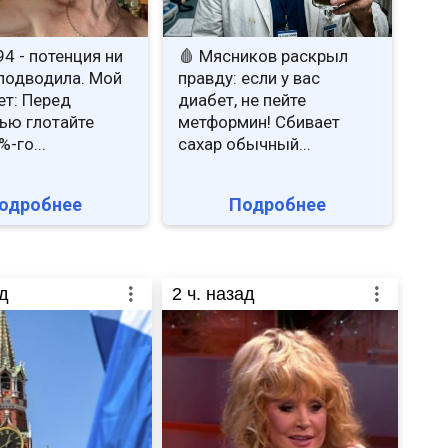
 94 - потенция ни
🩸 Мясников раскрыл
 подводила. Мой
правду: если у вас
ет: Перед
диабет, не пейте
ью глотайте
метформин! Сбивает
-го...
сахар обычный...
одробнее
Подробнее
д
2
ч. назад